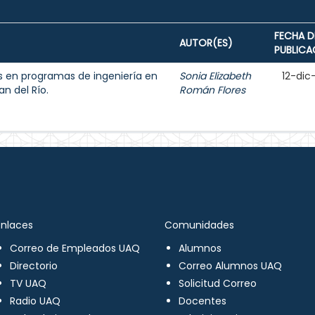
FECHA D
AUTOR(ES)
PUBLICA
s en programas de ingeniería en
Sonia Elizabeth
12-dic
an del Río.
Román Flores
Enlaces
Comunidades
Correo de Empleados UAQ
Alumnos
Directorio
Correo Alumnos UAQ
TV UAQ
Solicitud Correo
Radio UAQ
Docentes