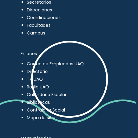
Secretarios
Direcciones
Coordinaciones
Facultades
Campus
Enlaces
Correo de Empleados UAQ
Directorio
TV UAQ
Radio UAQ
Calendario Escolar
Bibliotecas
Contraloría Social
Mapa de sitio