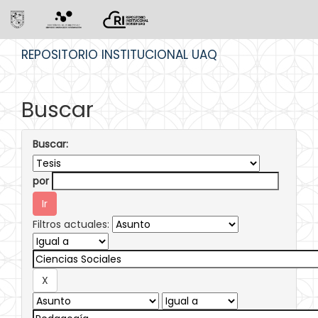
Skip
REPOSITORIO INSTITUCIONAL UAQ
navigation
Buscar
Buscar:
por
Filtros actuales: