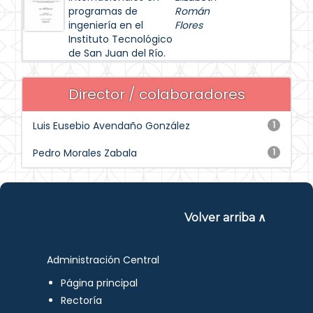
programas de
Román
ingeniería en el
Flores
Instituto Tecnológico
de San Juan del Río.
Director / colaboradores
Luis Eusebio Avendaño González
1
Pedro Morales Zabala
1
Volver arriba ∧
Administración Central
Página principal
Rectoría