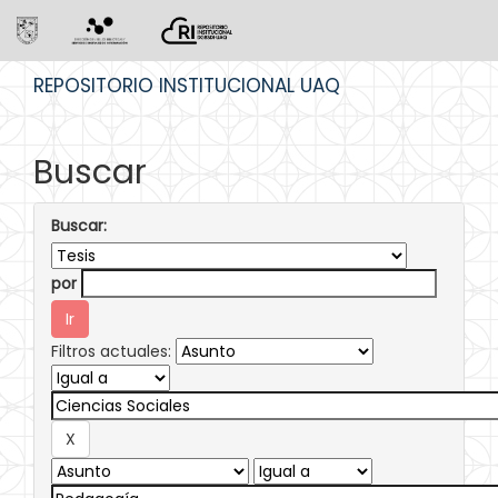
Skip
REPOSITORIO INSTITUCIONAL UAQ
navigation
Buscar
Buscar:
por
Filtros actuales: