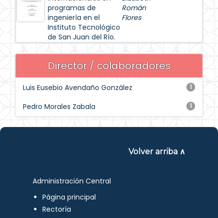
programas de
Román
ingeniería en el
Flores
Instituto Tecnológico
de San Juan del Río.
Director / colaboradores
Luis Eusebio Avendaño González
1
Pedro Morales Zabala
1
Volver arriba ∧
Administración Central
Página principal
Rectoría