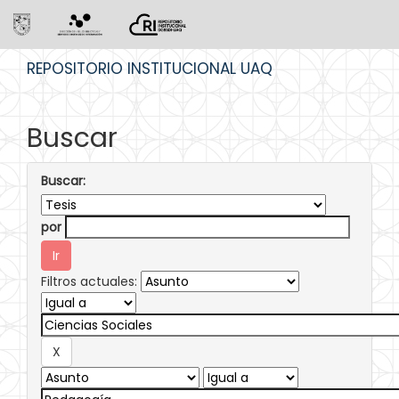
Skip
REPOSITORIO INSTITUCIONAL UAQ
navigation
Buscar
Buscar:
por
Filtros actuales: