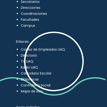
Secretarios
Direcciones
Coordinaciones
Facultades
Campus
Enlaces
Correo de Empleados UAQ
Directorio
TV UAQ
Radio UAQ
Calendario Escolar
Bibliotecas
Contraloría Social
Mapa de sitio