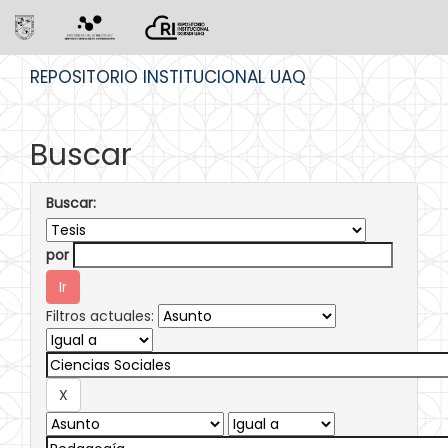
Skip
REPOSITORIO INSTITUCIONAL UAQ
navigation
Buscar
Buscar:
por
Filtros actuales: