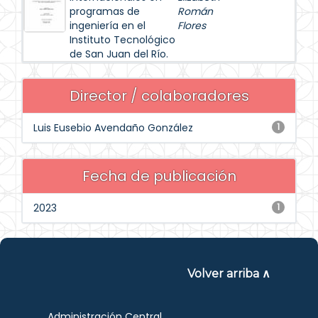
programas de
Román
ingeniería en el
Flores
Instituto Tecnológico
de San Juan del Río.
Director / colaboradores
Luis Eusebio Avendaño González
1
Fecha de publicación
2023
1
Volver arriba ∧
Administración Central