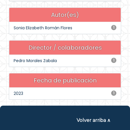
Autor(es)
Sonia Elizabeth Román Flores
1
Director / colaboradores
Pedro Morales Zabala
1
Fecha de publicación
2023
1
Volver arriba ∧