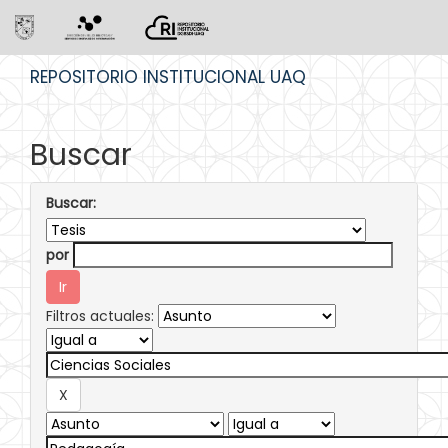
Skip
REPOSITORIO INSTITUCIONAL UAQ
navigation
Buscar
Buscar:
por
Filtros actuales: