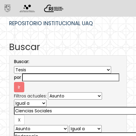
Skip
REPOSITORIO INSTITUCIONAL UAQ
navigation
Buscar
Buscar:
por
Filtros actuales: