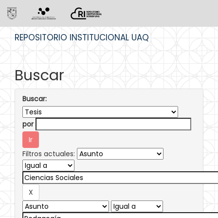
Skip
REPOSITORIO INSTITUCIONAL UAQ
navigation
Buscar
Buscar:
por
Filtros actuales: