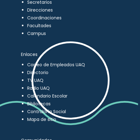
Secretarios
Direcciones
Coordinaciones
Facultades
Campus
Enlaces
Correo de Empleados UAQ
Directorio
TV UAQ
Radio UAQ
Calendario Escolar
Bibliotecas
Contraloría Social
Mapa de sitio