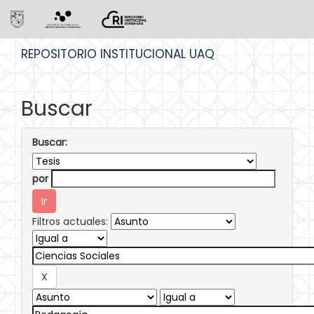
Skip
REPOSITORIO INSTITUCIONAL UAQ
navigation
Buscar
Buscar:
por
Filtros actuales: