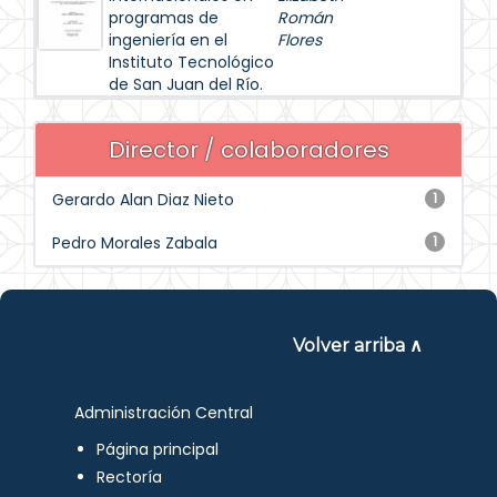
programas de
Román
ingeniería en el
Flores
Instituto Tecnológico
de San Juan del Río.
Director / colaboradores
Gerardo Alan Diaz Nieto
1
Pedro Morales Zabala
1
Volver arriba ∧
Administración Central
Página principal
Rectoría