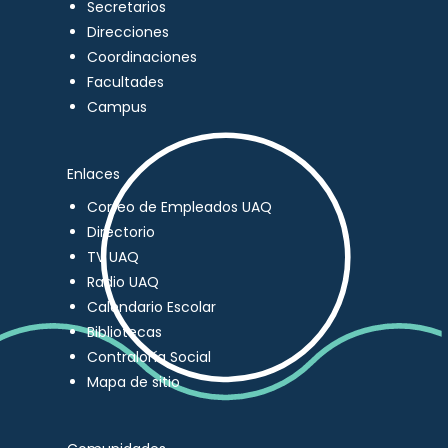
Secretarios
Direcciones
Coordinaciones
Facultades
Campus
Enlaces
Correo de Empleados UAQ
Directorio
TV UAQ
Radio UAQ
Calendario Escolar
Bibliotecas
Contraloría Social
Mapa de sitio