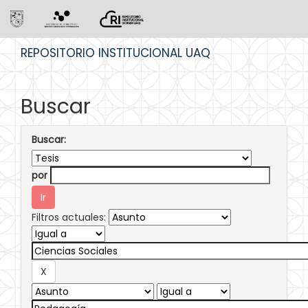
Skip
REPOSITORIO INSTITUCIONAL UAQ
navigation
Buscar
Buscar:
por
Filtros actuales: