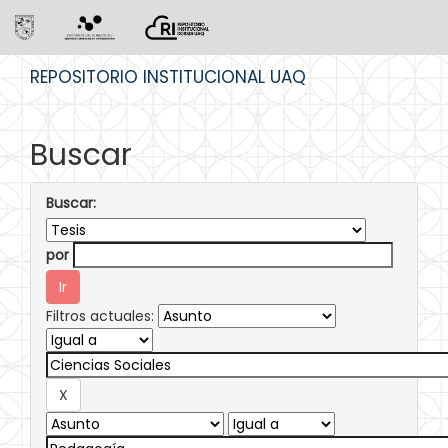
Skip
REPOSITORIO INSTITUCIONAL UAQ
navigation
Buscar
Buscar:
por
Filtros actuales: