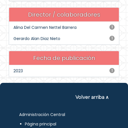
Director / colaboradores
Alina Del Carmen Nettel Barrera
1
Gerardo Alan Diaz Nieto
1
Fecha de publicación
2023
1
Volver arriba ∧
Administración Central
Página principal