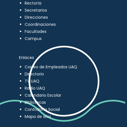
Rectoría
Secretarios
Direcciones
Coordinaciones
Facultades
Campus
Enlaces
Correo de Empleados UAQ
Directorio
TV UAQ
Radio UAQ
Calendario Escolar
Bibliotecas
Contraloría Social
Mapa de sitio