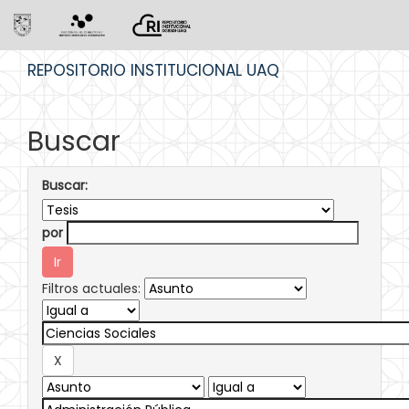
Skip
REPOSITORIO INSTITUCIONAL UAQ
navigation
Buscar
Buscar:
por
Filtros actuales: