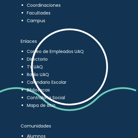
Coordinaciones
Facultades
Campus
Enlaces
Correo de Empleados UAQ
Directorio
TV UAQ
Radio UAQ
Calendario Escolar
Bibliotecas
Contraloría Social
Mapa de sitio
Comunidades
Alumnos