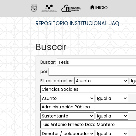
INICIO
Skip
REPOSITORIO INSTITUCIONAL UAQ
navigation
Buscar
Buscar:
por
Filtros actuales: