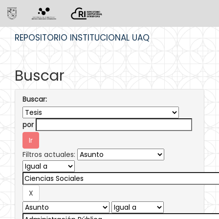
Skip
REPOSITORIO INSTITUCIONAL UAQ
navigation
Buscar
Buscar:
por
Filtros actuales: