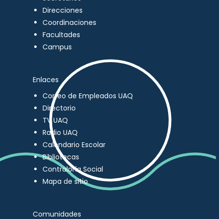
Direcciones
Coordinaciones
Facultades
Campus
Enlaces
Correo de Empleados UAQ
Directorio
TV UAQ
Radio UAQ
Calendario Escolar
Bibliotecas
Contraloría Social
Mapa de sitio
Comunidades