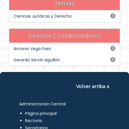
Temas
Ciencias Jurídicas y Derecho
1
Director / colaboradores
Antonio Vega Paez
1
Gerardo Servín Aguillón
1
Volver arriba ∧
Administración Central
Página principal
Rectoría
Secretarios