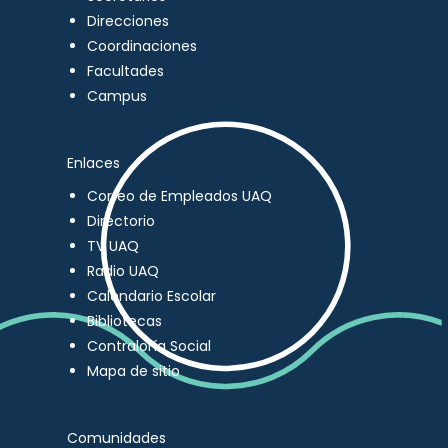
Direcciones
Coordinaciones
Facultades
Campus
Enlaces
Correo de Empleados UAQ
Directorio
TV UAQ
Radio UAQ
Calendario Escolar
Bibliotecas
Contraloría Social
Mapa de sitio
Comunidades