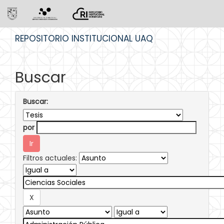
Skip
REPOSITORIO INSTITUCIONAL UAQ
navigation
Buscar
Buscar:
por
Filtros actuales: