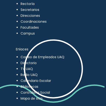
Rectoría
Secretarios
Direcciones
Coordinaciones
Facultades
Campus
Enlaces
Correo de Empleados UAQ
Directorio
TV UAQ
Radio UAQ
Calendario Escolar
Bibliotecas
Contraloría Social
Mapa de sitio