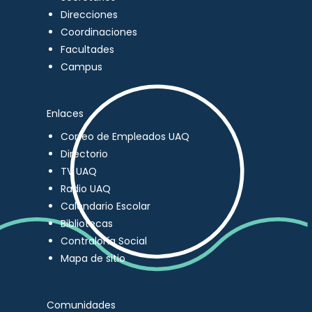
Direcciones
Coordinaciones
Facultades
Campus
Enlaces
Correo de Empleados UAQ
Directorio
TV UAQ
Radio UAQ
Calendario Escolar
Bibliotecas
Contraloría Social
Mapa de sitio
Comunidades