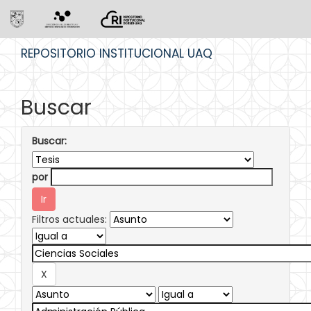
Skip
REPOSITORIO INSTITUCIONAL UAQ
navigation
Buscar
Buscar:
por
Filtros actuales: