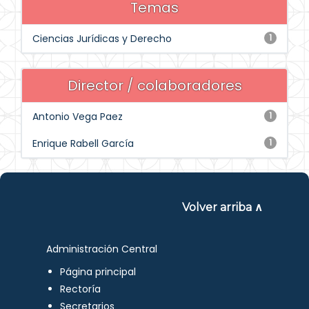
Temas
Ciencias Jurídicas y Derecho
1
Director / colaboradores
Antonio Vega Paez
1
Enrique Rabell García
1
Volver arriba ∧
Administración Central
Página principal
Rectoría
Secretarios