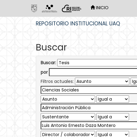
INICIO
Skip
REPOSITORIO INSTITUCIONAL UAQ
navigation
Buscar
Buscar:
por
Filtros actuales: