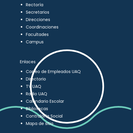
Rectoría
Secretarios
Direcciones
Coordinaciones
Facultades
Campus
Enlaces
Correo de Empleados UAQ
Directorio
TV UAQ
Radio UAQ
Calendario Escolar
Bibliotecas
Contraloría Social
Mapa de sitio