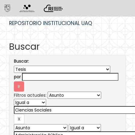
Skip
REPOSITORIO INSTITUCIONAL UAQ
navigation
Buscar
Buscar:
por
Filtros actuales: