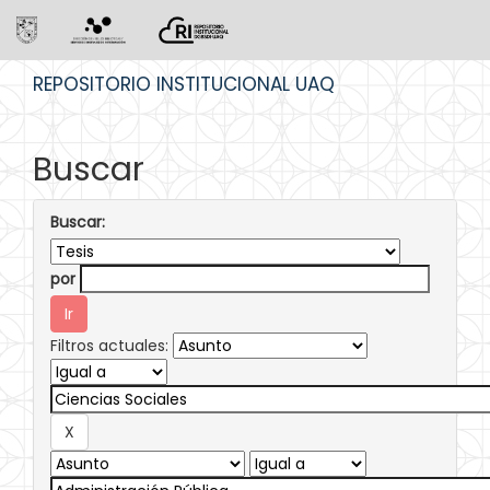
Skip
REPOSITORIO INSTITUCIONAL UAQ
navigation
Buscar
Buscar:
por
Filtros actuales: