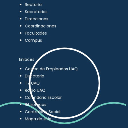
Rectoría
Secretarios
Direcciones
Coordinaciones
Facultades
Campus
Enlaces
Correo de Empleados UAQ
Directorio
TV UAQ
Radio UAQ
Calendario Escolar
Bibliotecas
Contraloría Social
Mapa de sitio