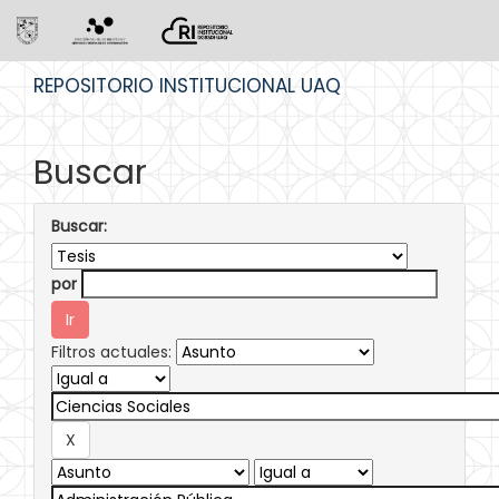
Skip
REPOSITORIO INSTITUCIONAL UAQ
navigation
Buscar
Buscar:
por
Filtros actuales: