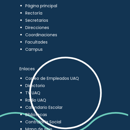
Página principal
Rectoría
Secretarios
Direcciones
Coordinaciones
Facultades
Campus
Enlaces
Correo de Empleados UAQ
Directorio
TV UAQ
Radio UAQ
Calendario Escolar
Bibliotecas
Contraloría Social
Mapa de sitio