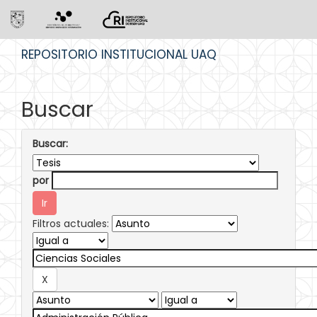
Skip
REPOSITORIO INSTITUCIONAL UAQ
navigation
Buscar
Buscar:
por
Filtros actuales: