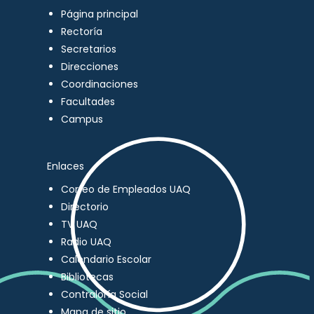
Página principal
Rectoría
Secretarios
Direcciones
Coordinaciones
Facultades
Campus
Enlaces
Correo de Empleados UAQ
Directorio
TV UAQ
Radio UAQ
Calendario Escolar
Bibliotecas
Contraloría Social
Mapa de sitio