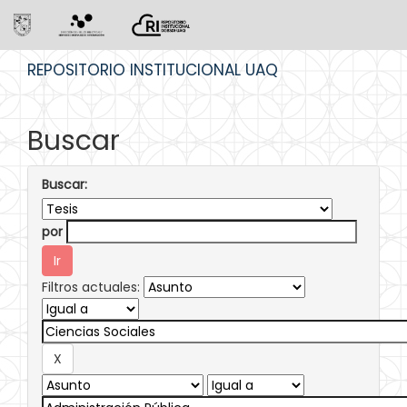
Skip
REPOSITORIO INSTITUCIONAL UAQ
navigation
Buscar
Buscar:
por
Filtros actuales: