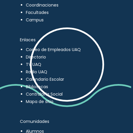
Coordinaciones
Facultades
Campus
Enlaces
Correo de Empleados UAQ
Directorio
TV UAQ
Radio UAQ
Calendario Escolar
Bibliotecas
Contraloría Social
Mapa de sitio
Comunidades
Alumnos