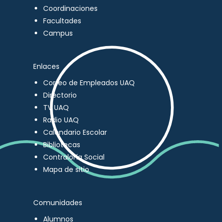
Coordinaciones
Facultades
Campus
Enlaces
Correo de Empleados UAQ
Directorio
TV UAQ
Radio UAQ
Calendario Escolar
Bibliotecas
Contraloría Social
Mapa de sitio
Comunidades
Alumnos