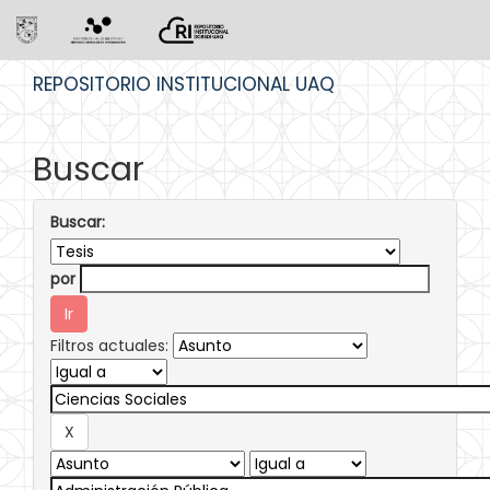
Skip
REPOSITORIO INSTITUCIONAL UAQ
navigation
Buscar
Buscar:
por
Filtros actuales: