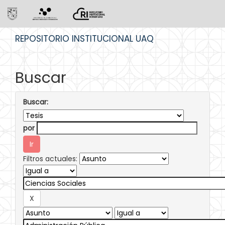
Skip
REPOSITORIO INSTITUCIONAL UAQ
navigation
Buscar
Buscar:
por
Filtros actuales: