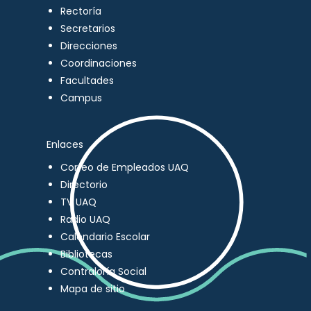
Rectoría
Secretarios
Direcciones
Coordinaciones
Facultades
Campus
Enlaces
Correo de Empleados UAQ
Directorio
TV UAQ
Radio UAQ
Calendario Escolar
Bibliotecas
Contraloría Social
Mapa de sitio