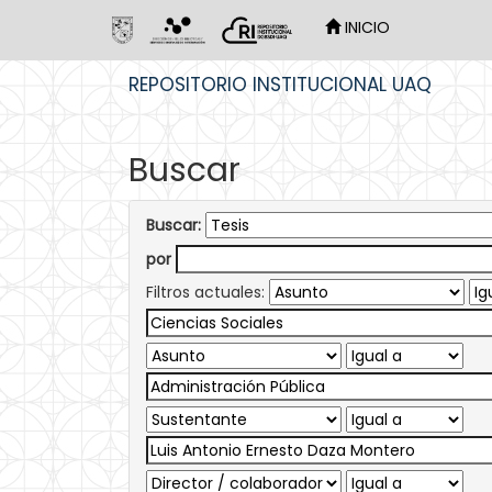
INICIO
Skip
REPOSITORIO INSTITUCIONAL UAQ
navigation
Buscar
Buscar:
por
Filtros actuales: