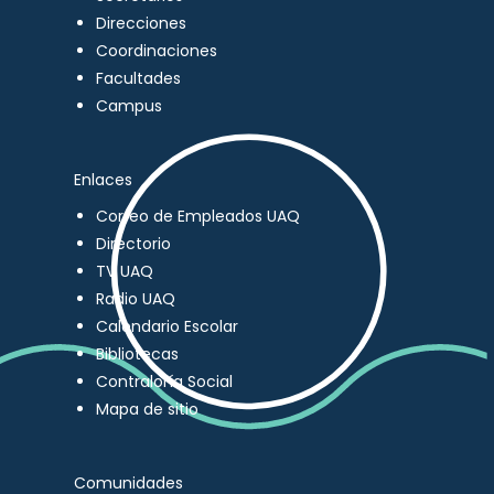
Direcciones
Coordinaciones
Facultades
Campus
Enlaces
Correo de Empleados UAQ
Directorio
TV UAQ
Radio UAQ
Calendario Escolar
Bibliotecas
Contraloría Social
Mapa de sitio
Comunidades