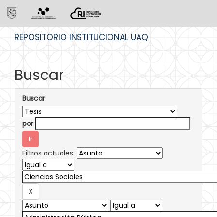
Skip
REPOSITORIO INSTITUCIONAL UAQ
navigation
Buscar
Buscar:
por
Filtros actuales: