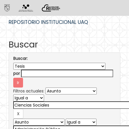
Skip
REPOSITORIO INSTITUCIONAL UAQ
navigation
Buscar
Buscar:
por
Filtros actuales: