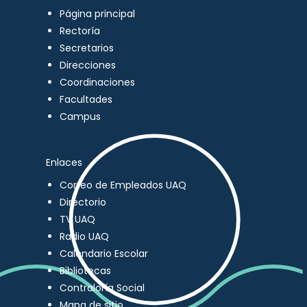
Página principal
Rectoría
Secretarios
Direcciones
Coordinaciones
Facultades
Campus
Enlaces
Correo de Empleados UAQ
Directorio
TV UAQ
Radio UAQ
Calendario Escolar
Bibliotecas
Contraloría Social
Mapa de sitio