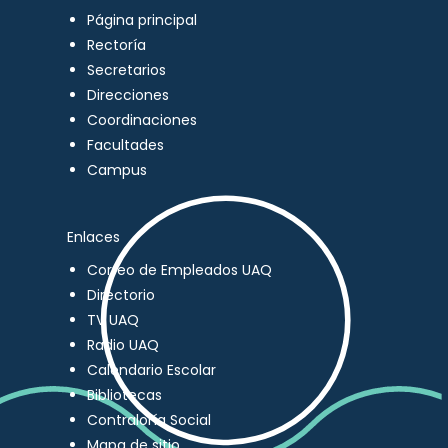
Página principal
Rectoría
Secretarios
Direcciones
Coordinaciones
Facultades
Campus
Enlaces
Correo de Empleados UAQ
Directorio
TV UAQ
Radio UAQ
Calendario Escolar
Bibliotecas
Contraloría Social
Mapa de sitio