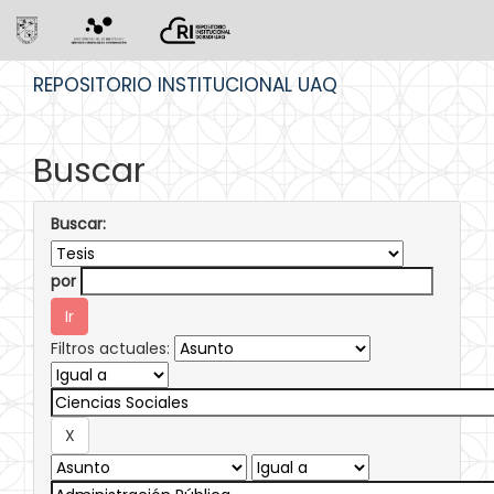
Skip
REPOSITORIO INSTITUCIONAL UAQ
navigation
Buscar
Buscar:
por
Filtros actuales: