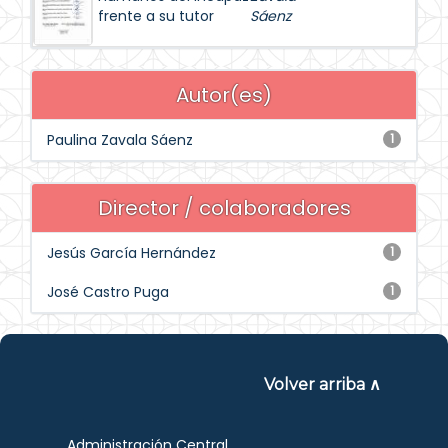
frente a su tutor
Sáenz
Autor(es)
Paulina Zavala Sáenz
1
Director / colaboradores
Jesús García Hernández
1
José Castro Puga
1
Volver arriba ∧
Administración Central