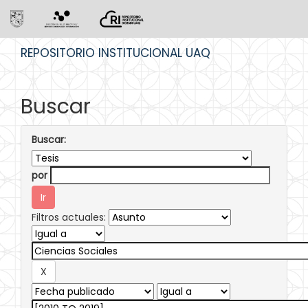
Skip
REPOSITORIO INSTITUCIONAL UAQ
navigation
Buscar
Buscar:
por
Filtros actuales: