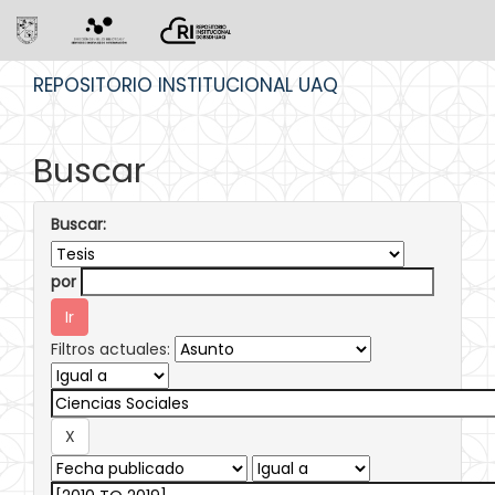
Skip
REPOSITORIO INSTITUCIONAL UAQ
navigation
Buscar
Buscar:
por
Filtros actuales: