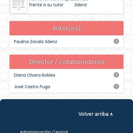
frente a su tutor
Sáenz
Autor(es)
Paulina Zavala Sáenz
1
Director / colaboradores
Diana Olvera Robles
1
José Castro Puga
1
Volver arriba ∧
Administración Central