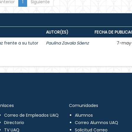
Anterior
1
Siguiente
AUTOR(ES)
FECHA DE PUBLICA
 frente a su tutor
Paulina Zavala Sáenz
7-may
Enlaces
Comunidades
Correo de Empleados UAQ
Alumnos
Directorio
Correo Alumnos UAQ
TV UAQ
Solicitud Correo