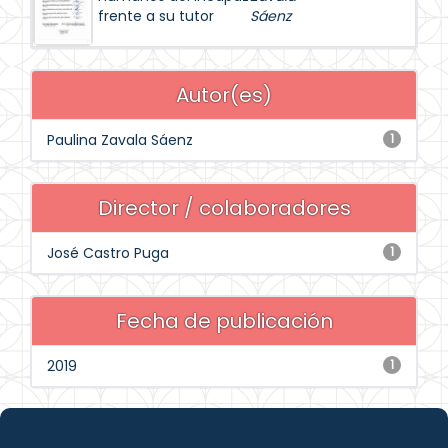
frente a su tutor
Sáenz
Autor(es)
Paulina Zavala Sáenz
1
Director / colaboradores
José Castro Puga
1
Fecha de publicación
2019
1