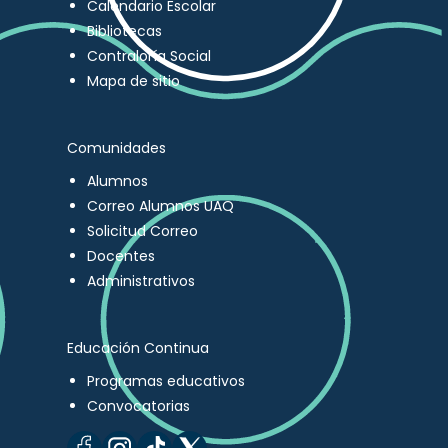
Calendario Escolar
Bibliotecas
Contraloría Social
Mapa de sitio
Comunidades
Alumnos
Correo Alumnos UAQ
Solicitud Correo
Docentes
Administrativos
Educación Continua
Programas educativos
Convocatorias