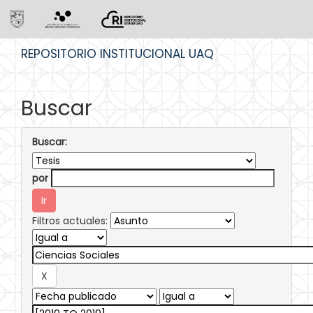
Skip
REPOSITORIO INSTITUCIONAL UAQ
navigation
Buscar
Buscar:
por
Filtros actuales: