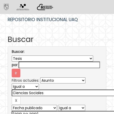
Skip
REPOSITORIO INSTITUCIONAL UAQ
navigation
Buscar
Buscar:
por
Filtros actuales: