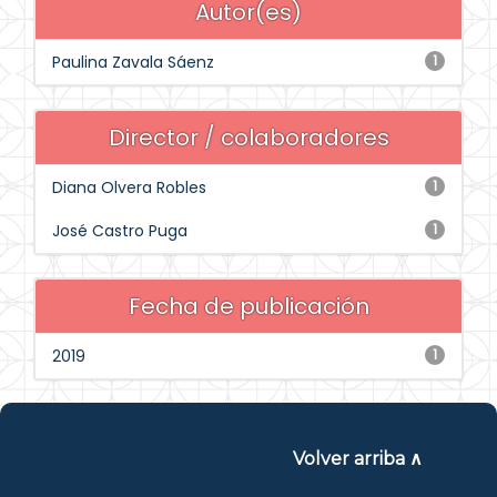
Autor(es)
Paulina Zavala Sáenz
1
Director / colaboradores
Diana Olvera Robles
1
José Castro Puga
1
Fecha de publicación
2019
1
Volver arriba ∧