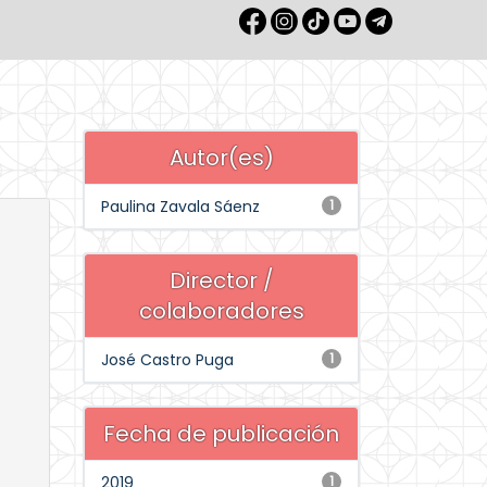
Autor(es)
Paulina Zavala Sáenz
1
Director /
colaboradores
José Castro Puga
1
Fecha de publicación
2019
1