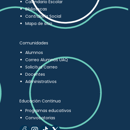
Calendario Escolar
Bibliotecas
Contraloría Social
Mapa de sitio
Comunidades
Alumnos
Correo Alumnos UAQ
Solicitud Correo
Docentes
Administrativos
Educación Continua
Programas educativos
Convocatorias