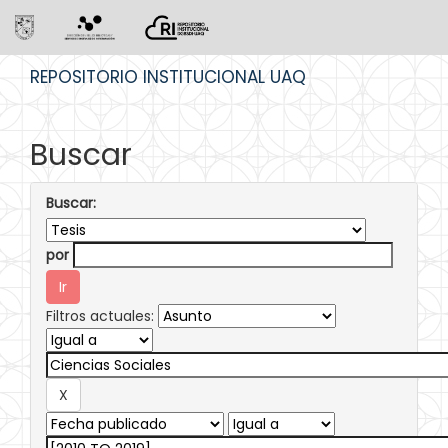
Skip
REPOSITORIO INSTITUCIONAL UAQ
navigation
Buscar
Buscar:
por
Filtros actuales: