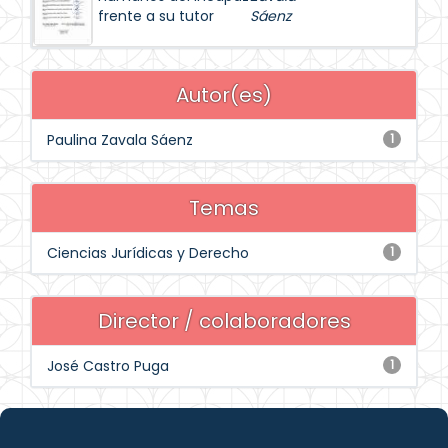
frente a su tutor
Sáenz
Autor(es)
Paulina Zavala Sáenz
1
Temas
Ciencias Jurídicas y Derecho
1
Director / colaboradores
José Castro Puga
1