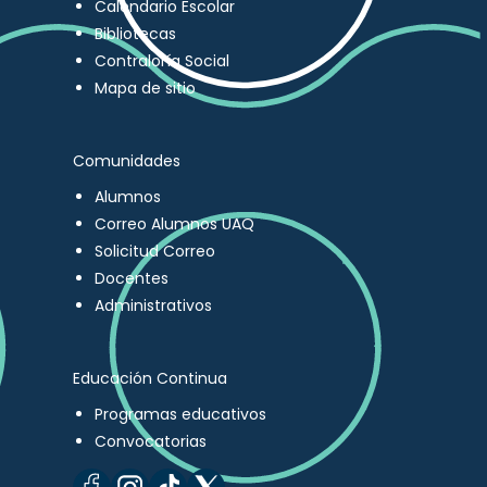
Calendario Escolar
Bibliotecas
Contraloría Social
Mapa de sitio
Comunidades
Alumnos
Correo Alumnos UAQ
Solicitud Correo
Docentes
Administrativos
Educación Continua
Programas educativos
Convocatorias