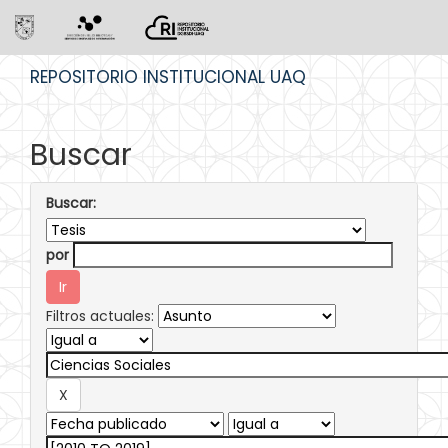
Skip
REPOSITORIO INSTITUCIONAL UAQ
navigation
Buscar
Buscar:
por
Filtros actuales: