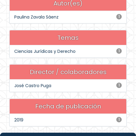
Autor(es)
Paulina Zavala Sáenz
1
Temas
Ciencias Jurídicas y Derecho
1
Director / colaboradores
José Castro Puga
1
Fecha de publicación
2019
1