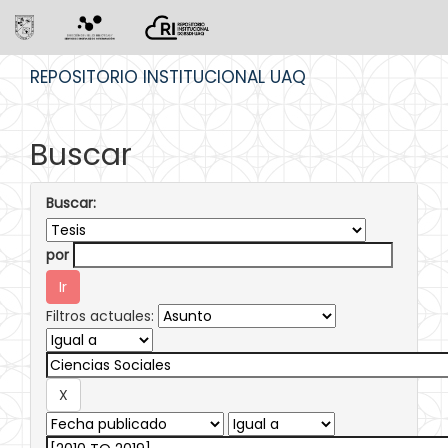
Skip
REPOSITORIO INSTITUCIONAL UAQ
navigation
Buscar
Buscar:
por
Filtros actuales: