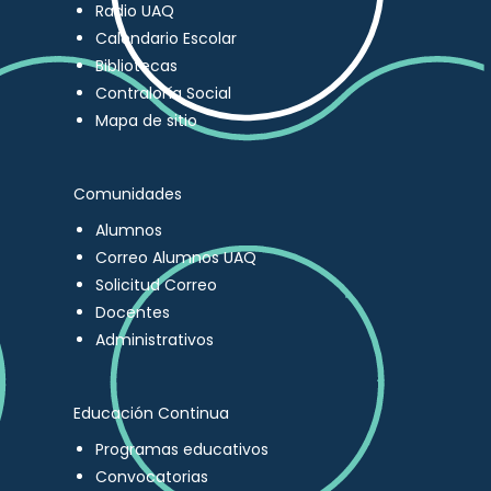
Radio UAQ
Calendario Escolar
Bibliotecas
Contraloría Social
Mapa de sitio
Comunidades
Alumnos
Correo Alumnos UAQ
Solicitud Correo
Docentes
Administrativos
Educación Continua
Programas educativos
Convocatorias