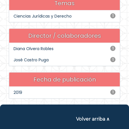
Temas
Ciencias Jurídicas y Derecho
1
Director / colaboradores
Diana Olvera Robles
1
José Castro Puga
1
Fecha de publicación
2019
1
Volver arriba ∧