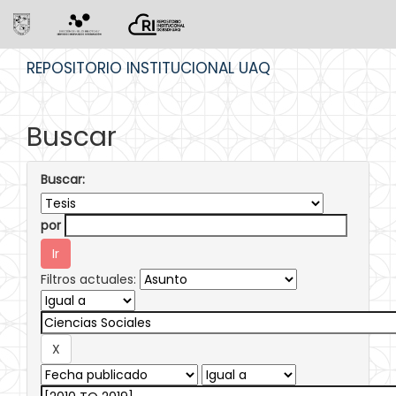
Skip
REPOSITORIO INSTITUCIONAL UAQ
navigation
Buscar
Buscar:
por
Filtros actuales: