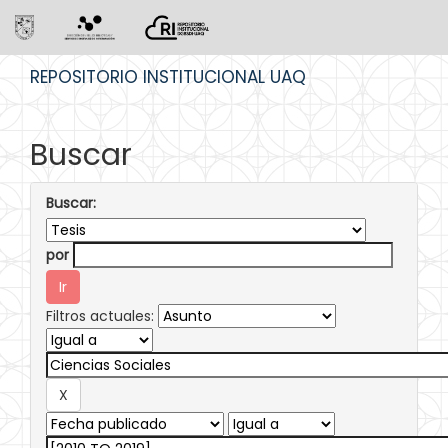
Skip
REPOSITORIO INSTITUCIONAL UAQ
navigation
Buscar
Buscar:
por
Filtros actuales: