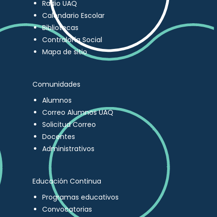
Radio UAQ
Calendario Escolar
Bibliotecas
Contraloría Social
Mapa de sitio
Comunidades
Alumnos
Correo Alumnos UAQ
Solicitud Correo
Docentes
Administrativos
Educación Continua
Programas educativos
Convocatorias