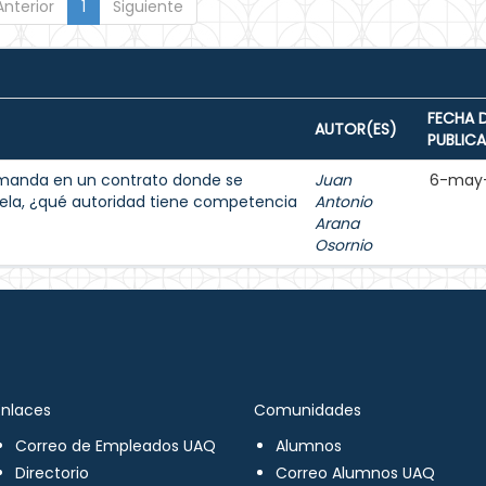
Anterior
1
Siguiente
FECHA 
AUTOR(ES)
PUBLIC
demanda en un contrato donde se
Juan
6-may
ela, ¿qué autoridad tiene competencia
Antonio
Arana
Osornio
Enlaces
Comunidades
Correo de Empleados UAQ
Alumnos
Directorio
Correo Alumnos UAQ