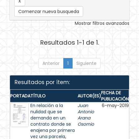
Comenzar nueva busqueda
Mostrar filtros avanzados
Resultados 1-1 de 1.
Anterior
1
Siguiente
Resultados por ítem:
FECHA DE
PORTADA
TÍTULO
AUTOR(ES)
PUBLICACIÓN
En relación a la
Juan
6-may-2019
nulidad que se
Antonio
demanda en un
Arana
contrato donde se
Osornio
enajena por primera
vez una parcela,