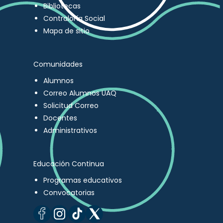
Bibliotecas
Contraloría Social
Mapa de sitio
Comunidades
Alumnos
Correo Alumnos UAQ
Solicitud Correo
Docentes
Administrativos
Educación Continua
Programas educativos
Convocatorias