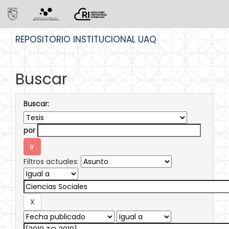
Skip
REPOSITORIO INSTITUCIONAL UAQ
navigation
Buscar
Buscar:
por
Filtros actuales: