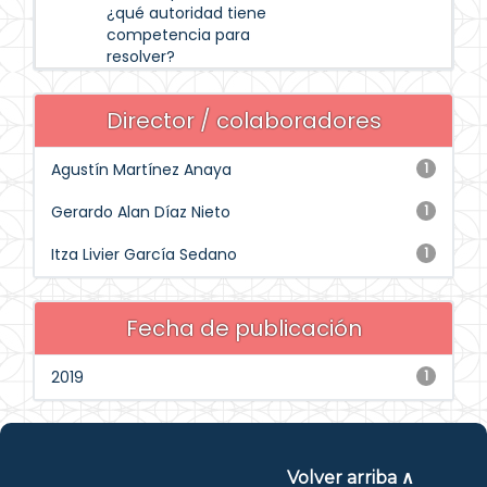
¿qué autoridad tiene
competencia para
resolver?
Director / colaboradores
Agustín Martínez Anaya
1
Gerardo Alan Díaz Nieto
1
Itza Livier García Sedano
1
Fecha de publicación
2019
1
Volver arriba ∧