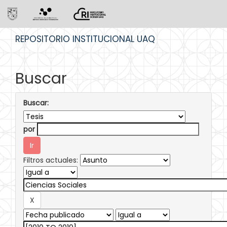
Skip
REPOSITORIO INSTITUCIONAL UAQ
navigation
Buscar
Buscar:
por
Filtros actuales: