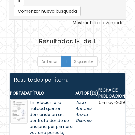
Comenzar nueva busqueda
Mostrar filtros avanzados
Resultados 1-1 de 1.
Anterior
1
Siguiente
Resultados por ítem:
FECHA DE
PORTADA
TÍTULO
AUTOR(ES)
PUBLICACIÓN
En relación a la
Juan
6-may-2019
nulidad que se
Antonio
demanda en un
Arana
contrato donde se
Osornio
enajena por primera
vez una parcela,