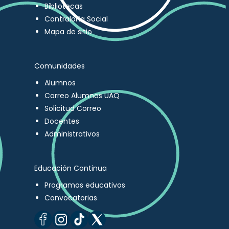
Bibliotecas
Contraloría Social
Mapa de sitio
Comunidades
Alumnos
Correo Alumnos UAQ
Solicitud Correo
Docentes
Administrativos
Educación Continua
Programas educativos
Convocatorias