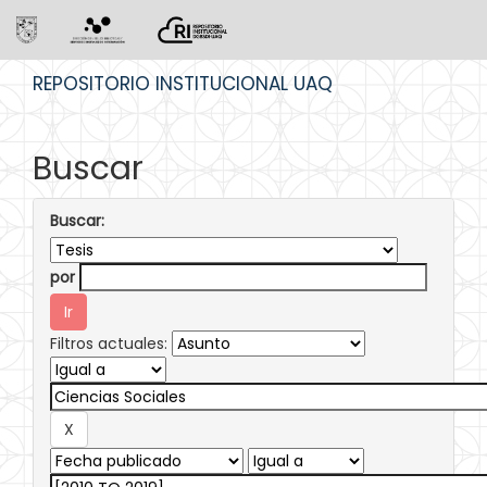
Skip
REPOSITORIO INSTITUCIONAL UAQ
navigation
Buscar
Buscar:
por
Filtros actuales: