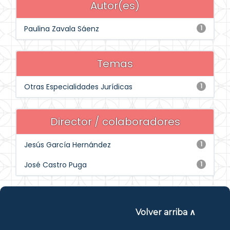
Autor(es)
Paulina Zavala Sáenz
1
Temas
Otras Especialidades Jurídicas
1
Director / colaboradores
Jesús García Hernández
1
José Castro Puga
1
Volver arriba ∧