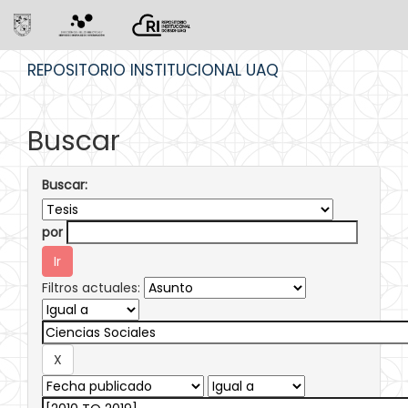
Skip
REPOSITORIO INSTITUCIONAL UAQ
navigation
Buscar
Buscar:
por
Filtros actuales: