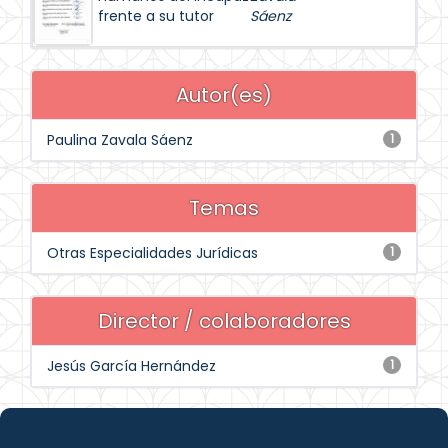
frente a su tutor
Sáenz
Autor(es)
Paulina Zavala Sáenz
1
Temas
Otras Especialidades Jurídicas
1
Director / colaboradores
Jesús García Hernández
1