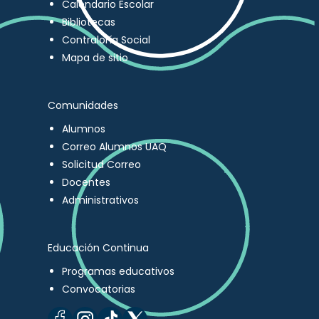
Calendario Escolar
Bibliotecas
Contraloría Social
Mapa de sitio
Comunidades
Alumnos
Correo Alumnos UAQ
Solicitud Correo
Docentes
Administrativos
Educación Continua
Programas educativos
Convocatorias