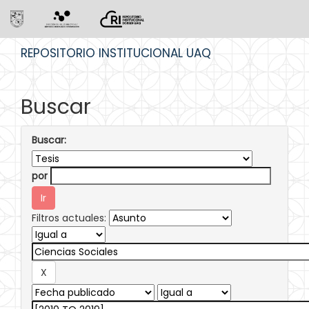
Skip
REPOSITORIO INSTITUCIONAL UAQ
navigation
Buscar
Buscar:
por
Filtros actuales: