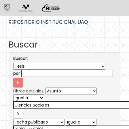
Skip
REPOSITORIO INSTITUCIONAL UAQ
navigation
Buscar
Buscar:
por
Filtros actuales: