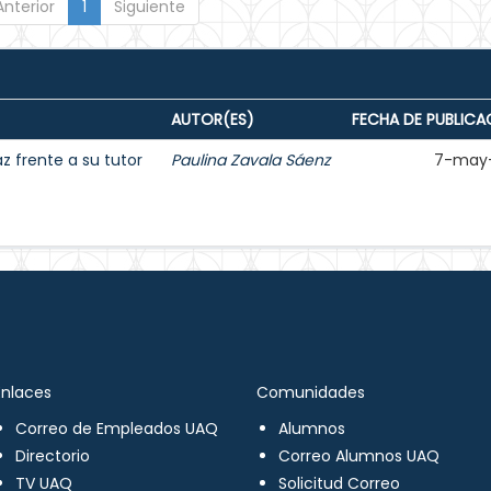
Anterior
1
Siguiente
AUTOR(ES)
FECHA DE PUBLICA
 frente a su tutor
Paulina Zavala Sáenz
7-may
Enlaces
Comunidades
Correo de Empleados UAQ
Alumnos
Directorio
Correo Alumnos UAQ
TV UAQ
Solicitud Correo