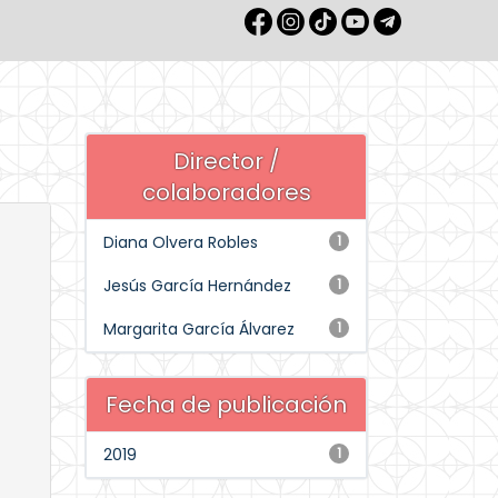
Director /
colaboradores
Diana Olvera Robles
1
Jesús García Hernández
1
Margarita García Álvarez
1
Fecha de publicación
2019
1