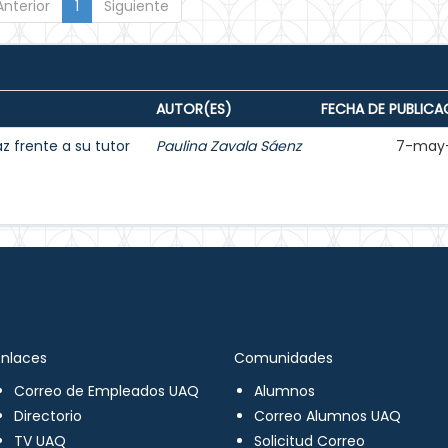
Anterior
1
Siguiente
AUTOR(ES)
FECHA DE PUBLICA
 frente a su tutor
Paulina Zavala Sáenz
7-may
Enlaces
Comunidades
Correo de Empleados UAQ
Alumnos
Directorio
Correo Alumnos UAQ
TV UAQ
Solicitud Correo